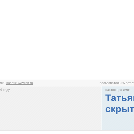
tik
:
kasatik.www.nn.ru
пользователь имеет 
7 году
настоящее имя:
Татья
скрыт