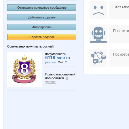
FOOOOX
GlerY
Этот блог
Отправить приватное сообщение
Добавить в друзья
Игнорировать
MaRinaN
MilaVit
Посетит
Сделать подарок
Совместная покупка: взрослый
Platina
Pris
популярность:
Посмотре
6116 место
рейтинг
7596
?
Привилегированный
пользователь
8
Vick
Yanusi
уровня
iolly
julia-de