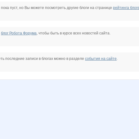
IsaDora_Cherie
Janny-52
JuJu595
Juliia
Kathrin
Kinelie
 пока пуст, но Вы можете посмотреть другие блоги на странице
рейтинга блог
s@
Miledy
Miss Triumf
Mora
Nadegda35
Nata.li
Nathalie
е
блог Робота Форума
, чтобы быть в курсе всех новостей сайта.
tavochka
Pugovk@
Puzzzyaka
Qlo
Rakushka
Rovich
SKy-bo
ть последние записи в блогах можно в разделе
события на сайте
.
k
Zvetochek
adelnn
anniiss
azaliya
belkastrelka
confessa*
m
karina-kiss
kudeann
laccti
lepe$tok
lestia
lexsa08