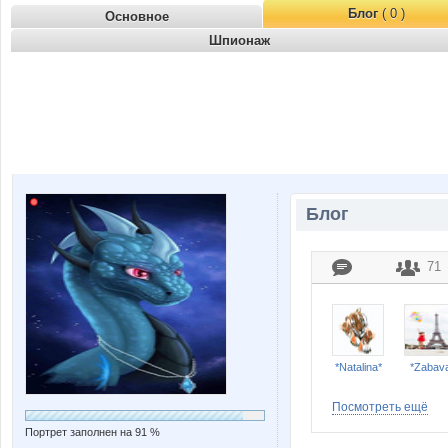
Блог
( 0 )
Основное
Шпионаж
Блог
71
*Natalina*
*Zabav
Посмотреть ещё
Портрет заполнен на 91 %