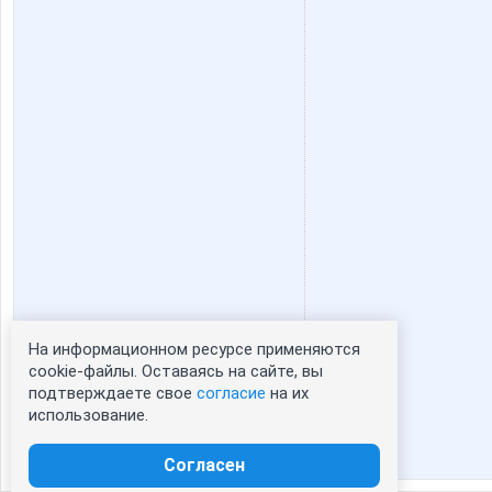
natali1891
oks-mo
юля23
бэста
Булавинов Вадим Евгеньевич
Дашутк
КОКОСОВОЕ МАСЛО
Лё
На информационном ресурсе применяются
Статистика портрета:
cookie-файлы. Оставаясь на сайте, вы
подтверждаете свое
согласие
на их
сейчас просматривают портрет - 0
ПОКУПКА ЗВЁЗД
Ракета
использование.
зарегистрированные пользователи
посетившие портрет за 7 дней - 0
Согласен