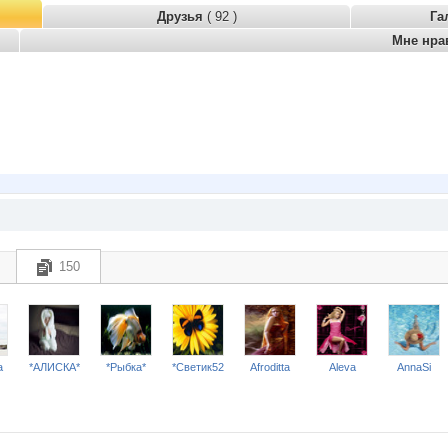
Друзья
( 92 )
Га
Мне нра
150
a
*АЛИСКА*
*Рыбка*
*Светик52
Afroditta
Aleva
AnnaSi