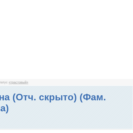
статус
«трастовый»
на (Отч. скрыто) (Фам.
а)