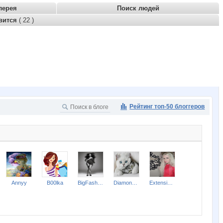
лерея
Поиск людей
вится
( 22 )
Рейтинг топ-50 блоггеров
Annyy
B00lka
BigFashion
Diamond Crumb
ExtensionClub